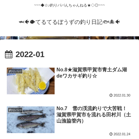
~~~◆☆♪釣りパパんちゃんねる★◇◎~~~
🦈🐠🐡てるてるぼうずの釣り日記🐟️🐙🐠
2022-01
No.8★滋賀県甲賀市青土ダム湖
釣りパパ
deワカサギ釣り☆
2022.01.30
No.7 雪の渓流釣りで大苦戦！
釣りパパ
滋賀県甲賀市を流れる田村川（土
山漁協管内）
2022.01.24