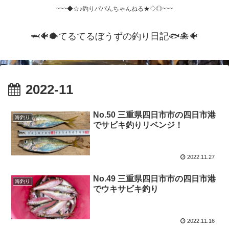
~~~◆☆♪釣りパパんちゃんねる★◇◎~~~
🦈🐠🐡てるてるぼうずの釣り日記🐟️🐙🐠
2022-11
No.50 三重県四日市市の四日市港
海釣り
でサビキ釣りリベンジ！
2022.11.27
No.49 三重県四日市市の四日市港
海釣り
でウキサビキ釣り
2022.11.16