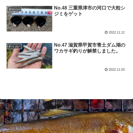
No.48 三重県津市の河口で大粒シ
釣りパパ
ジミをゲット
2022.11.12
No.47 滋賀県甲賀市青土ダム湖の
釣りパパ
ワカサギ釣りが解禁しました。
2022.11.03
釣り三昧！
定年後は釣り三昧！