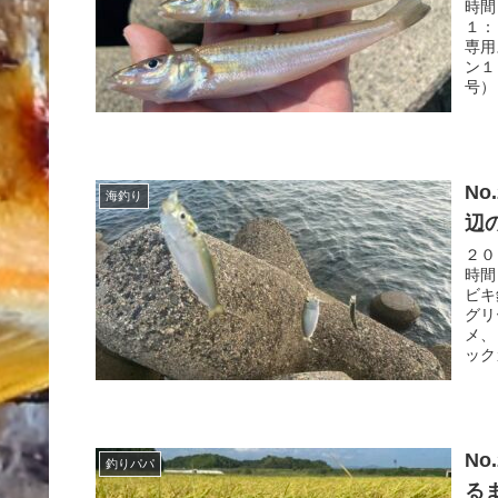
時間
１：
専用
ン１
号）
N
海釣り
辺
２０
時間
ビキ
グリ
メ、
ック
N
釣りパパ
る