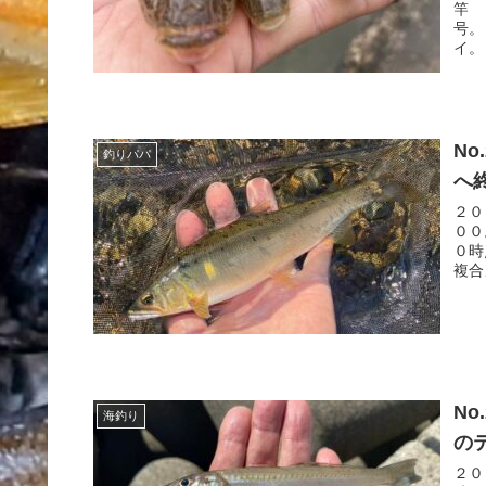
竿 
号。
イ。
N
釣りパパ
へ
２０
００
０時
複合
N
海釣り
の
２０