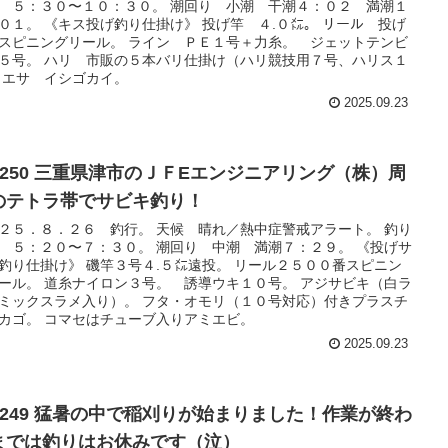
 ５：３０〜１０：３０。 潮回り 小潮 干潮４：０２ 満潮１
０１。 《キス投げ釣り仕掛け》 投げ竿 ４.０㍍。 リール 投げ
スピニングリール。 ライン ＰＥ１号＋力糸。 ジェットテンビ
５号。 ハリ 市販の５本バリ仕掛け（ハリ競技用７号、ハリス１
 エサ イシゴカイ。
2025.09.23
o.250 三重県津市のＪＦEエンジニアリング（株）周
のテトラ帯でサビキ釣り！
２５．８．２６ 釣行。 天候 晴れ／熱中症警戒アラート。 釣り
 ５：２０〜７：３０。 潮回り 中潮 満潮７：２９。 《投げサ
釣り仕掛け》 磯竿３号４.５㍍遠投。 リール２５００番スピニン
ール。 道糸ナイロン３号。 誘導ウキ１０号。 アジサビキ（白ラ
ミックスラメ入り）。 フタ・オモリ（１０号対応）付きプラスチ
カゴ。 コマセはチューブ入りアミエビ。
2025.09.23
o.249 猛暑の中で稲刈りが始まりました！作業が終わ
までは釣りはお休みです（泣）