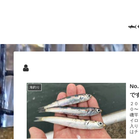

N
海釣り
で
２０
０〜
磯竿
イロ
入り
はチ