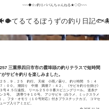
~~~◆☆♪釣りパパんちゃんねる★◇◎~~~
🐠🐡てるてるぼうずの釣り日記🐟️🐙
o.257 三重県四日市市の霞埠頭の釣りテラスで短時間
すがサビキ釣りを楽しみました。
２５．９．２５ 釣行。 天候 小雨／曇り。 釣り時間 ５：４
７：００。 潮回り 中潮 満潮７：４２。 《サビキ釣り仕掛け》
３号４.５㍍遠投。 リール２５００番スピニングリール。 道糸ナ
ン３号。 誘導ウキ１０号。 アジサビキ（白ラメ、ミックスラメ
）。 フタ・オモリ（１０号対応）付きプラスチックカゴ。 コマセ
ューブ入りアミエビ。