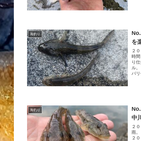
N
海釣り
を
２０
時間
り仕
ル。
バリ
N
海釣り
中
２０
雨。
２０