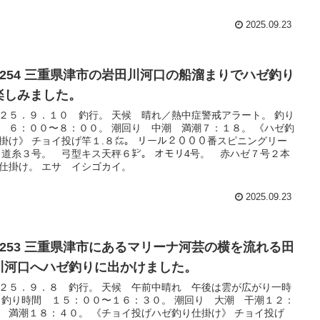
2025.09.23
o.254 三重県津市の岩田川河口の船溜まりでハゼ釣り
楽しみました。
２５．９．１０ 釣行。 天候 晴れ／熱中症警戒アラート。 釣り
 ６：００〜８：００。 潮回り 中潮 満潮７：１８。 《ハゼ釣
掛け》 チョイ投げ竿１.８㍍。 リール２０００番スピニングリー
 道糸３号。 弓型キス天秤６㌢。 オモリ4号。 赤ハゼ７号２本
仕掛け。 エサ イシゴカイ。
2025.09.23
o.253 三重県津市にあるマリーナ河芸の横を流れる田
川河口へハゼ釣りに出かけました。
２５．９．８ 釣行。 天候 午前中晴れ 午後は雲が広がり一時
 釣り時間 １５：００〜１６：３０。 潮回り 大潮 干潮１２：
 満潮１８：４０。 《チョイ投げハゼ釣り仕掛け》 チョイ投げ