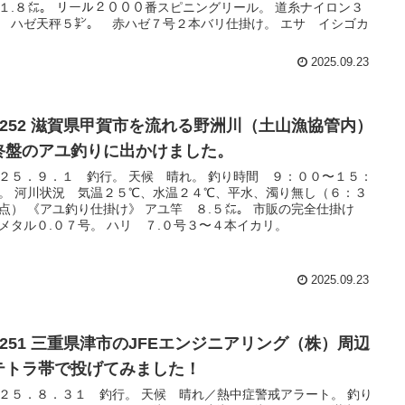
１.８㍍。 リール２０００番スピニングリール。 道糸ナイロン３
 ハゼ天秤５㌢。 赤ハゼ７号２本バリ仕掛け。 エサ イシゴカ
2025.09.23
o.252 滋賀県甲賀市を流れる野洲川（土山漁協管内）
終盤のアユ釣りに出かけました。
２５．９．１ 釣行。 天候 晴れ。 釣り時間 ９：００〜１５：
。 河川状況 気温２５℃、水温２４℃、平水、濁り無し（６：３
点） 《アユ釣り仕掛け》 アユ竿 ８.５㍍。 市販の完全仕掛け
メタル０.０７号。 ハリ ７.０号３〜４本イカリ。
2025.09.23
o.251 三重県津市のJFEエンジニアリング（株）周辺
テトラ帯で投げてみました！
２５．８．３１ 釣行。 天候 晴れ／熱中症警戒アラート。 釣り