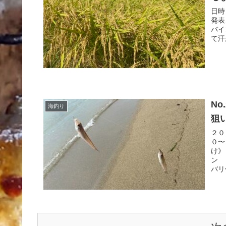
日時
発表
バイ
て汗
N
海釣り
狙
２０
０〜
け》
ン 
バリ