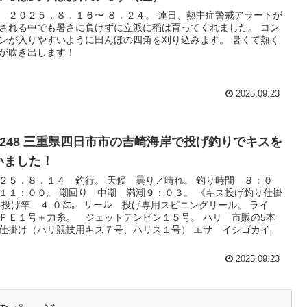
 ２０２５．８．１６〜 ８．２４。 連日、熱中症警戒アラートが
される中でも暑さに負けずに立派に稲は育ってくれました。 コン
ンが入りやすいように田んぼの四角を刈り込みます。 暑くて熱く
が吹き出します！
2025.09.23
o.248 三重県四日市市の吉崎海岸で投げ釣りでキスを
いました！
２５．８．１４ 釣行。 天候 曇り／晴れ。 釣り時間 ８：０
１１：００。 潮回り 中潮 満潮９：０３。 《キス投げ釣り仕掛
 投げ竿 ４.０㍍。 リール 投げ専用スピニングリール。 ライ
ＰＥ１号＋力糸。 ジェットテンビン１５号。 ハリ 市販の5本
仕掛け（ハリ競技用キス７号、ハリス１号） エサ イシゴカイ。
2025.09.23