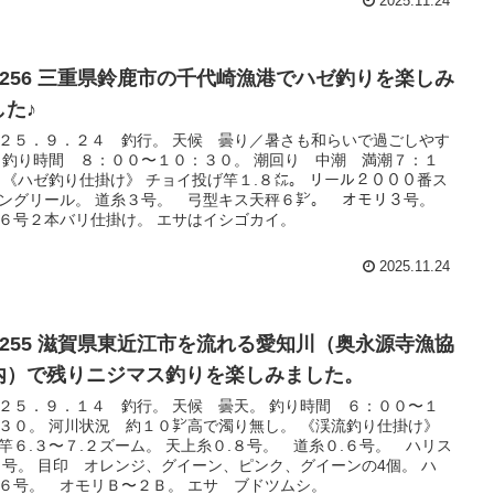
2025.11.24
o.256 三重県鈴鹿市の千代崎漁港でハゼ釣りを楽しみ
した♪
２５．９．２４ 釣行。 天候 曇り／暑さも和らいで過ごしやす
 釣り時間 ８：００〜１０：３０。 潮回り 中潮 満潮７：１
 《ハゼ釣り仕掛け》 チョイ投げ竿１.８㍍。 リール２０００番ス
ングリール。 道糸３号。 弓型キス天秤６㌢。 オモリ３号。
６号２本バリ仕掛け。 エサはイシゴカイ。
2025.11.24
o.255 滋賀県東近江市を流れる愛知川（奥永源寺漁協
内）で残りニジマス釣りを楽しみました。
２５．９．１４ 釣行。 天候 曇天。 釣り時間 ６：００〜１
３０。 河川状況 約１０㌢高で濁り無し。 《渓流釣り仕掛け》
竿６.３〜７.２ズーム。 天上糸０.８号。 道糸０.６号。 ハリス
４号。 目印 オレンジ、グイーン、ピンク、グイーンの4個。 ハ
６号。 オモリＢ〜２Ｂ。 エサ ブドツムシ。