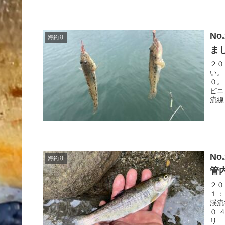
N
海釣り
ま
２０
い。
０。
ピニ
流線
N
海釣り
管
２０
１：
渓流
０.
リ 