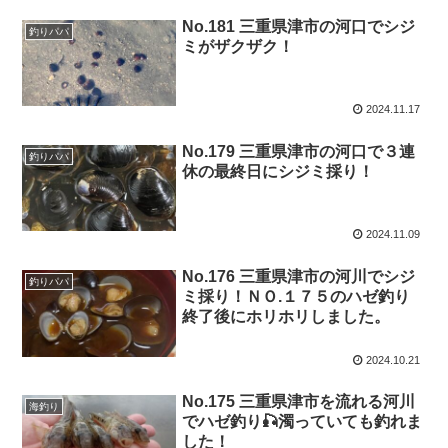
No.181 三重県津市の河口でシジ
釣りパパ
ミがザクザク！
2024.11.17
No.179 三重県津市の河口で３連
釣りパパ
休の最終日にシジミ採り！
2024.11.09
No.176 三重県津市の河川でシジ
釣りパパ
ミ採り！ＮＯ.１７５のハゼ釣り
終了後にホリホリしました。
2024.10.21
No.175 三重県津市を流れる河川
海釣り
でハゼ釣り🎣濁っていても釣れま
した！