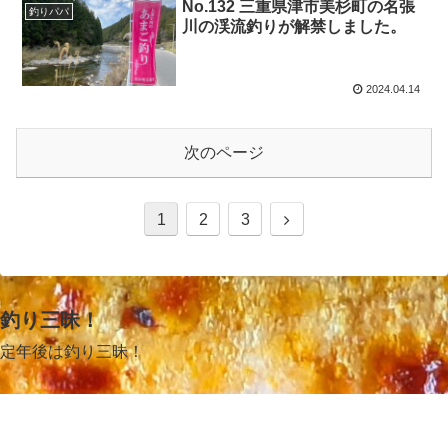
No.132 三重県津市美杉町の名張
釣りパパ
川の渓流釣りが解禁しました。
2024.04.14
次のページ
1
2
3
釣り三昧！
定年後は釣り三昧！