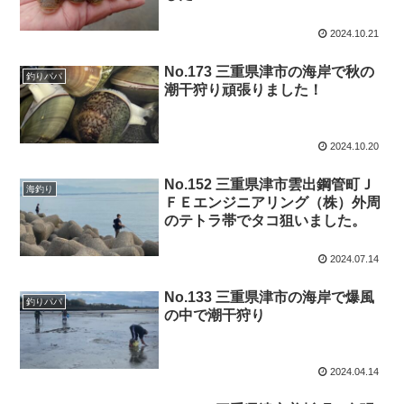
2024.10.21
No.173 三重県津市の海岸で秋の
釣りパパ
潮干狩り頑張りました！
2024.10.20
No.152 三重県津市雲出鋼管町Ｊ
海釣り
ＦＥエンジニアリング（株）外周
のテトラ帯でタコ狙いました。
2024.07.14
No.133 三重県津市の海岸で爆風
釣りパパ
の中で潮干狩り
2024.04.14