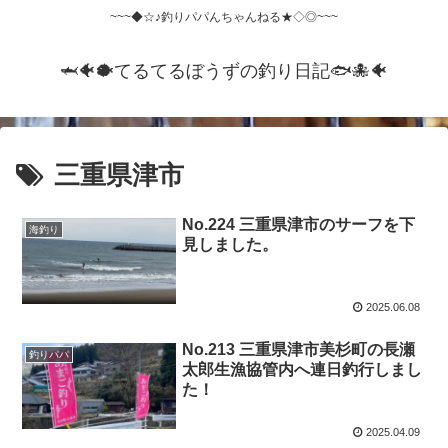
~~~◆☆♪釣りパパんちゃんねる★◇◎~~~
🦈🐠🐡てるてるぼうずの釣り日記🐟️🐙🐠
三重県津市
No.224 三重県津市のサーフを下
海釣り
見しました。
2025.06.08
No.213 三重県津市美杉町の長瀬
釣りパパ
太郎生漁協管内へ連日釣行しまし
た！
2025.04.09