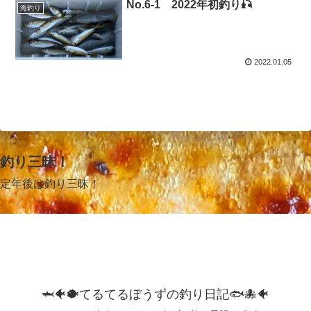
No.6-1 2022年初釣り🎣
海釣り
2022.01.05
釣り三昧！
定年後は釣り三昧！
🦈🐠🐡てるてるぼうずの釣り日記🐟️🐙🐠