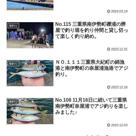
2024.03.19
No.115 三重県南伊勢町礫浦の辨
海釣り
屋で釣り堀を釣り仲間と貸し切っ
て楽しく釣り納め。
2023.12.31
ＮＯ.１１１三重県大紀町の錦漁
海釣り
港と南伊勢町の奈屋浦漁港でアジ
釣り。
2023.12.16
No.108 11月16日に続いて三重県
海釣り
南伊勢町奈屋浦でアジ釣りを楽し
みました♪
2023.12.03