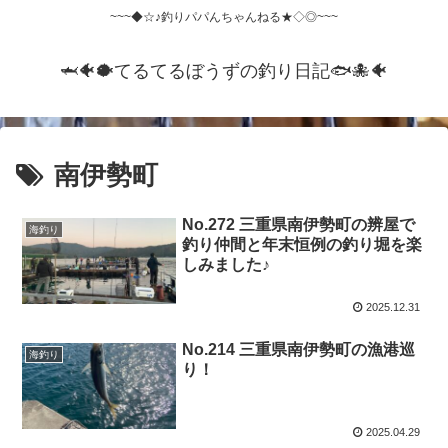
~~~◆☆♪釣りパパんちゃんねる★◇◎~~~
🦈🐠🐡てるてるぼうずの釣り日記🐟️🐙🐠
南伊勢町
No.272 三重県南伊勢町の辨屋で
海釣り
釣り仲間と年末恒例の釣り堀を楽
しみました♪
2025.12.31
No.214 三重県南伊勢町の漁港巡
海釣り
り！
2025.04.29