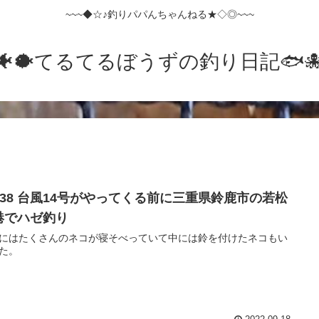
~~~◆☆♪釣りパパんちゃんねる★◇◎~~~
🐠🐡てるてるぼうずの釣り日記🐟️🐙
o.38 台風14号がやってくる前に三重県鈴鹿市の若松
港でハゼ釣り
にはたくさんのネコが寝そべっていて中には鈴を付けたネコもい
た。