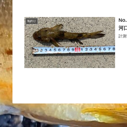
N
海釣り
河
計測