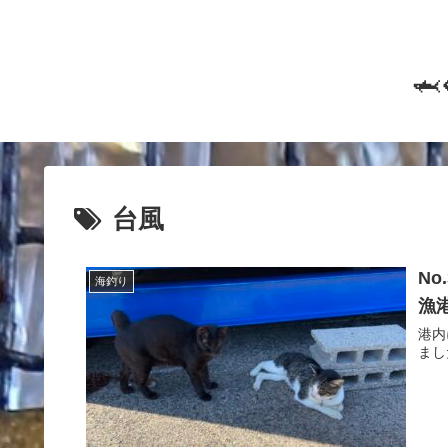

台風
N
海釣り
漁
港内
まし