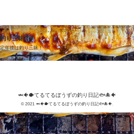
釣り三昧！
定年後は釣り三昧！
🦈🐠🐡てるてるぼうずの釣り日記🐟️🐙🐠
© 2021 🦈🐠🐡てるてるぼうずの釣り日記🐟️🐙🐠.