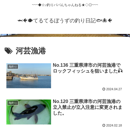
~~~◆☆♪釣りパパんちゃんねる★◇◎~~~
🦈🐠🐡てるてるぼうずの釣り日記🐟️🐙🐠
河芸漁港
No.136 三重県津市の河芸漁港で
海釣り
ロックフィッシュを狙いました🎣
2024.04.27
No.120 三重県津市の河芸漁港の
海釣り
立入禁止が立入注意に変更されま
した。
2024.02.18