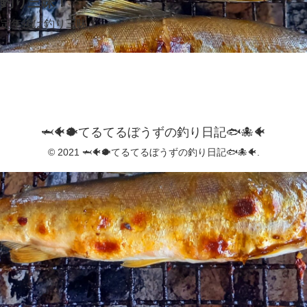
釣り三昧！
定年後は釣り三昧！
🦈🐠🐡てるてるぼうずの釣り日記🐟️🐙🐠
© 2021 🦈🐠🐡てるてるぼうずの釣り日記🐟️🐙🐠.