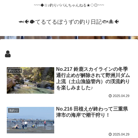
~~~◆☆♪釣りパパんちゃんねる★◇◎~~~
🦈🐠🐡てるてるぼうずの釣り日記🐟️🐙🐠
No.217 鈴鹿スカイラインの冬季
釣りパパ
通行止めが解除されて野洲川ダム
上流（土山漁協管内）の渓流釣り
を楽しみました♪
2025.04.29
No.216 田植えが終わって三重県
海釣り
津市の海岸で潮干狩り！
2025.04.29