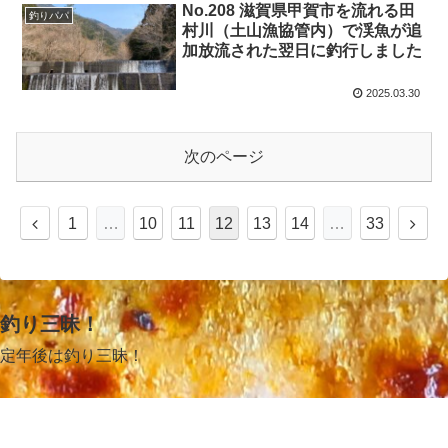
No.208 滋賀県甲賀市を流れる田
釣りパパ
村川（土山漁協管内）で渓魚が追
加放流された翌日に釣行しました
2025.03.30
次のページ
1
…
10
11
12
13
14
…
33
釣り三昧！
定年後は釣り三昧！