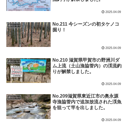
2025.04.09
No.211 今シーズンの初タケノコ
釣りパパ
掘り！
2025.04.09
No.210 滋賀県甲賀市の野洲川ダ
釣りパパ
ム上流（土山漁協管内）の渓流釣
りが解禁しました。
2025.04.09
No.209滋賀県東近江市の奥永源
釣りパパ
寺漁協管内で追加放流された渓魚
を狙って竿を出しました。
2025.04.09