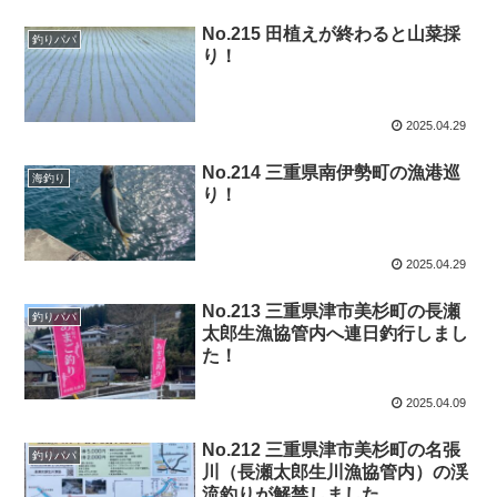
No.215 田植えが終わると山菜採
釣りパパ
り！
2025.04.29
No.214 三重県南伊勢町の漁港巡
海釣り
り！
2025.04.29
No.213 三重県津市美杉町の長瀬
釣りパパ
太郎生漁協管内へ連日釣行しまし
た！
2025.04.09
No.212 三重県津市美杉町の名張
釣りパパ
川（長瀬太郎生川漁協管内）の渓
流釣りが解禁しました。