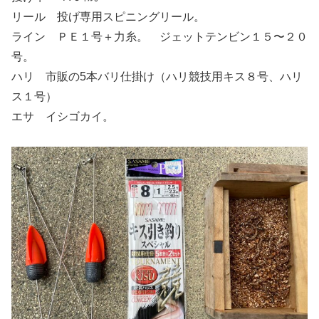
リール 投げ専用スピニングリール。
ライン ＰＥ１号＋力糸。 ジェットテンビン１５〜２０
号。
ハリ 市販の5本バリ仕掛け（ハリ競技用キス８号、ハリ
ス１号）
エサ イシゴカイ。