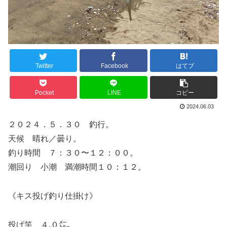
Twitter
Facebook
はてブ
Pocket
LINE
コピー
2024.06.03
２０２４．５．３０ 釣行。
天候 晴れ／曇り。
釣り時間 ７：３０〜１２：００。
潮回り 小潮 満潮時間１０：１２。
《キス投げ釣り仕掛け》
投げ竿 ４.０㍍。