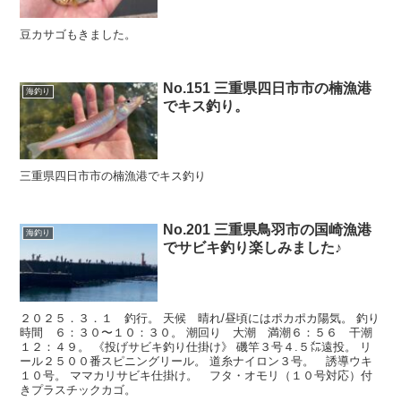
豆カサゴもきました。
No.151 三重県四日市市の楠漁港
海釣り
でキス釣り。
三重県四日市市の楠漁港でキス釣り
No.201 三重県鳥羽市の国崎漁港
海釣り
でサビキ釣り楽しみました♪
２０２５．３．１ 釣行。 天候 晴れ/昼頃にはポカポカ陽気。 釣り
時間 ６：３０〜１０：３０。 潮回り 大潮 満潮６：５６ 干潮
１２：４９。 《投げサビキ釣り仕掛け》 磯竿３号４.５㍍遠投。 リ
ール２５００番スピニングリール。 道糸ナイロン３号。 誘導ウキ
１０号。 ママカリサビキ仕掛け。 フタ・オモリ（１０号対応）付
きプラスチックカゴ。