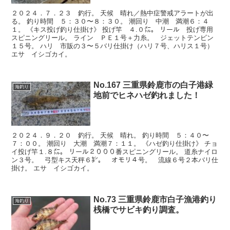
２０２４．７．２３ 釣行。 天候 晴れ／熱中症警戒アラートが出
る。 釣り時間 ５：３０〜８：３０。 潮回り 中潮 満潮６：４
１。 《キス投げ釣り仕掛け》 投げ竿 ４.０㍍。 リール 投げ専用
スピニングリール。 ライン ＰＥ１号＋力糸。 ジェットテンビン
１５号。 ハリ 市販の３〜５バリ仕掛け（ハリ７号、ハリス１号）
エサ イシゴカイ。
No.167 三重県鈴鹿市の白子港緑
海釣り
地前でヒネハゼ釣れました！
２０２４．９．２０ 釣行。 天候 晴れ。 釣り時間 ５：４０〜
７：００。 潮回り 大潮 満潮７：１１。 《ハゼ釣り仕掛け》 チョ
イ投げ竿１.８㍍。 リール２０００番スピニングリール。 道糸ナイロ
ン３号。 弓型キス天秤６㌢。 オモリ４号。 流線６号２本バリ仕
掛け。 エサ イシゴカイ。
No.73 三重県鈴鹿市白子漁港釣り
海釣り
桟橋でサビキ釣り調査。