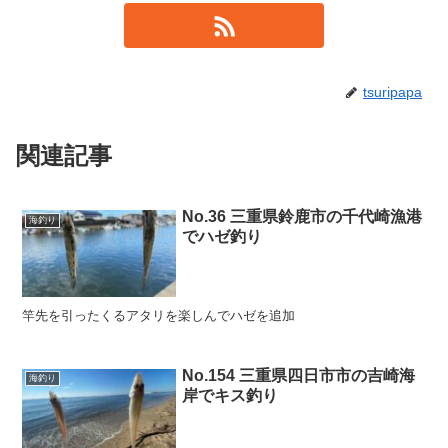
tsuripapa
関連記事
No.36 三重県鈴鹿市の千代崎漁港
海釣り
でハゼ釣り
竿先を引ったくるアタリを楽しんでハゼを追加
No.154 三重県四日市市の吉崎海
海釣り
岸でキス釣り