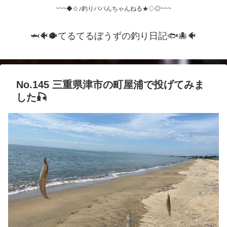
~~~◆☆♪釣りパパんちゃんねる★◇◎~~~
🦈🐠🐡てるてるぼうずの釣り日記🐟️🐙🐠
No.145 三重県津市の町屋浦で投げてみま
した🎣