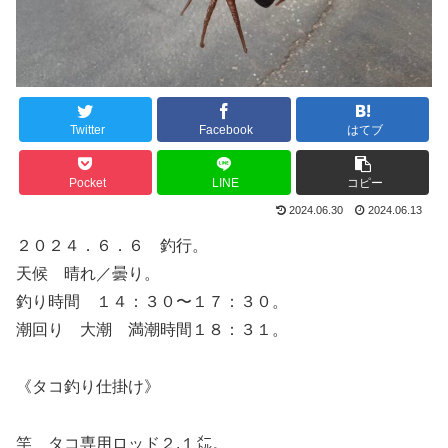
Twitter
Facebook
はてブ
Pocket
LINE
コピー
2024.06.30
2024.06.13
２０２４．６．６ 釣行。
天候 晴れ／曇り。
釣り時間 １４：３０〜１７：３０。
潮回り 大潮 満潮時間１８：３１。
《タコ釣り仕掛け》
竿 タコ専用ロッド２.１㍍。