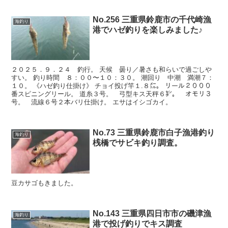
No.256 三重県鈴鹿市の千代崎漁
海釣り
港でハゼ釣りを楽しみました♪
２０２５．９．２４ 釣行。 天候 曇り／暑さも和らいで過ごしや
すい。 釣り時間 ８：００〜１０：３０。 潮回り 中潮 満潮７：
１０。 《ハゼ釣り仕掛け》 チョイ投げ竿１.８㍍。 リール２０００
番スピニングリール。 道糸３号。 弓型キス天秤６㌢。 オモリ３
号。 流線６号２本バリ仕掛け。 エサはイシゴカイ。
No.73 三重県鈴鹿市白子漁港釣り
海釣り
桟橋でサビキ釣り調査。
豆カサゴもきました。
No.143 三重県四日市市の磯津漁
海釣り
港で投げ釣りでキス調査