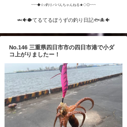
~~~◆☆♪釣りパパんちゃんねる★◇◎~~~
🦈🐠🐡てるてるぼうずの釣り日記🐟️🐙🐠
No.146 三重県四日市市の四日市港で小ダ
コ上がりましたー！