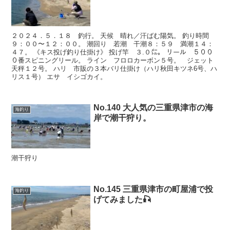
２０２４．５．１８ 釣行。 天候 晴れ／汗ばむ陽気。 釣り時間
９：００〜１２：００。 潮回り 若潮 干潮８：５９ 満潮１４：
４７。 《キス投げ釣り仕掛け》 投げ竿 ３.０㍍。 リール ５００
０番スピニングリール。 ライン フロロカーボン５号。 ジェット
天秤１２号。 ハリ 市販の３本バリ仕掛け（ハリ秋田キツネ6号、ハ
リス１号） エサ イシゴカイ。
No.140 大人気の三重県津市の海
海釣り
岸で潮干狩り。
潮干狩り
No.145 三重県津市の町屋浦で投
海釣り
げてみました🎣