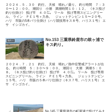
２０２４．５．３０ 釣行。 天候 晴れ／曇り。 釣り時間 ７：３
０〜１２：００。 潮回り 小潮 満潮時間１０：１２。 《キス投げ
釣り仕掛け》 投げ竿 ４.０㍍。 リール 投げ専用スピニングリー
ル。 ライン ＰＥ１号＋力糸。 ジェットテンビン１５〜２０号。
ハリ 市販の5本バリ仕掛け（ハリ競技用キス８号、ハリス１号） エ
サ イシゴカイ。
No.153 三重県鈴鹿市の鼓ヶ浦で
海釣り
キス釣り。
２０２４．７．２１ 釣行。 天候 晴れ／熱中症警戒アラートが出
る。 釣り時間 ５：３０〜９：００。 潮回り 大潮 満潮５：０
８。 《キス投げ釣り仕掛け》 投げ竿 ４.０㍍。 リール 投げ専用
スピニングリール。 ライン ＰＥ１号＋力糸。 ジェットテンビン
１５号。 ハリ 市販の５本バリ仕掛け（キス７号、ハリス１号） エ
サ イシゴカイ。
No.145 三重県津市の町屋浦で投げてみま