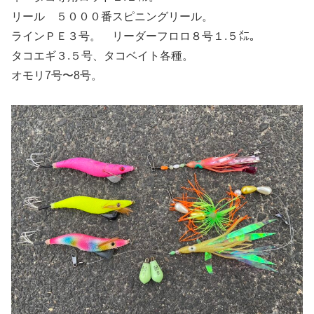
リール ５０００番スピニングリール。
ラインＰＥ３号。 リーダーフロロ８号１.５㍍。
タコエギ３.５号、タコベイト各種。
オモリ7号〜8号。