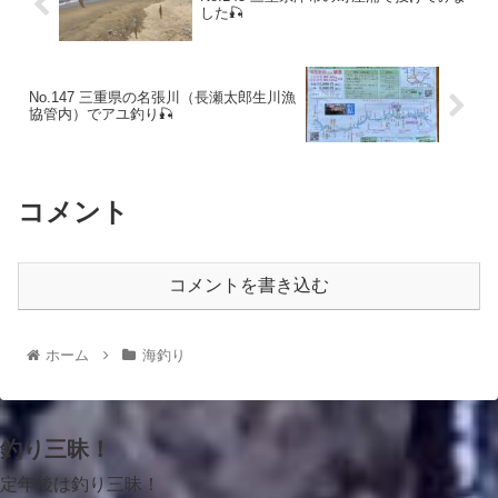
した🎣
No.147 三重県の名張川（長瀬太郎生川漁
協管内）でアユ釣り🎣
コメント
コメントを書き込む
ホーム
海釣り
釣り三昧！
定年後は釣り三昧！