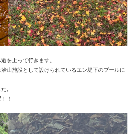
林道を上って行きます。
は治山施設として設けられているエン堤下のプールに
した。
配！！