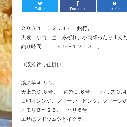
Twitter
Facebook
はてブ
２０２４．１２．１４ 釣行。
天候 小雨、雪、みぞれ、小雨降ったり止ん
釣り時間 ６：４５〜１２：３０。
《渓流釣り仕掛け》
渓流竿４.５㍍。
天上糸０.８号。 道糸０.６号。 ハリス０.
目印オレンジ、グリーン、ピンク、グリーン
オモリＢ〜２Ｂ。 ハリ６号。
エサはブドウムシとイクラ。