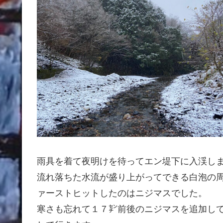
雨具を着て夜明けを待ってエン堤下に入渓し
流れ落ちた水流が盛り上がってできる白泡の
ァーストヒットしたのはニジマスでした。
寒さも忘れて１７㌢前後のニジマスを追加し