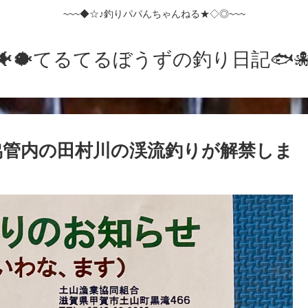
~~~◆☆♪釣りパパんちゃんねる★◇◎~~~
🐠🐡てるてるぼうずの釣り日記🐟️🐙
山漁協管内の田村川の渓流釣りが解禁しま