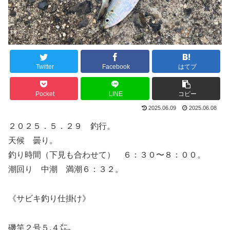
Twitter
Facebook
はてブ
Pocket
LINE
コピー
2025.06.09
2025.06.08
２０２５．５．２９ 釣行。
天候 曇り。
釣り時間（下見も合わせて） ６：３０〜８：００。
潮回り 中潮 満潮６：３２。
《サビキ釣り仕掛け》
磯竿２号５.４㍍。