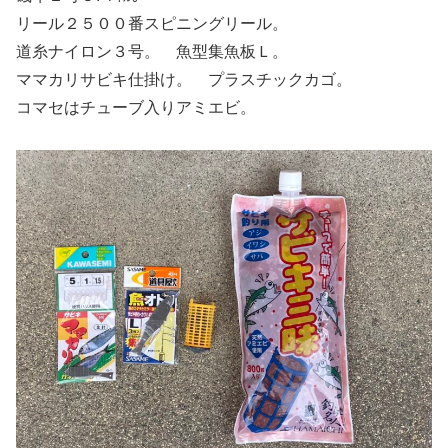
リール２５００番スピニングリール。
道糸ナイロン３号。 魚型集魚板Ｌ。
ママカリサビキ仕掛け。 プラスチックカゴ。
コマセはチューブ入りアミエビ。