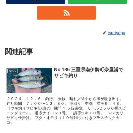
tsuripapa
関連記事
No.186 三重県南伊勢町奈屋浦で
海釣り
サビキ釣り
２０２４．１２．６ 釣行。 天候 晴れ／途中から風が吹き出す。
釣り時間 ７：００〜１２：３０。 潮回り 中潮 満潮９：４３。
《ウキ釣りサビキ仕掛け》 磯竿４.５㍍遠投。 リール２５００番スピ
ニングリール。 道糸ナイロン３号。 誘導ウキ１０号。 ママカリ
サビキ仕掛け。 フタ・オモリ（１０号対応）付きプラスチックカ
ゴ。