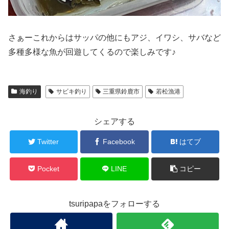
さぁーこれからはサッパの他にもアジ、イワシ、サバなど
多種多様な魚が回遊してくるので楽しみです♪
海釣り
サビキ釣り
三重県鈴鹿市
若松漁港
シェアする
Twitter
Facebook
はてブ
Pocket
LINE
コピー
tsuripapaをフォローする