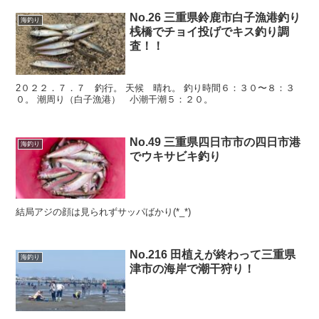
No.26 三重県鈴鹿市白子漁港釣り
海釣り
桟橋でチョイ投げでキス釣り調
査！！
2０２２．７．７ 釣行。 天候 晴れ。 釣り時間６：３０〜８：３
０。 潮周り（白子漁港） 小潮干潮５：２０。
No.49 三重県四日市市の四日市港
海釣り
でウキサビキ釣り
結局アジの顔は見られずサッパばかり(*_*)
No.216 田植えが終わって三重県
海釣り
津市の海岸で潮干狩り！