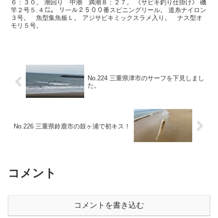
６：３０。 潮回り 中潮 満潮８：２７。 《サビキ釣り仕掛け》 磯
竿２号５.４㍍。 リール２５００番スピニングリール。 道糸ナイロン
３号。 魚型集魚板Ｌ。 アジサビキミックスラメ入り。 ナス型オ
モリ５号。
No.224 三重県津市のサーフを下見しまし
た。
No.226 三重県鈴鹿市の鼓ヶ浦で初キス！
コメント
コメントを書き込む