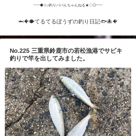
~~~◆☆♪釣りパパんちゃんねる★◇◎~~~
🦈🐠🐡てるてるぼうずの釣り日記🐟️🐙🐠
No.225 三重県鈴鹿市の若松漁港でサビキ
釣りで竿を出してみました。