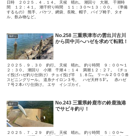
日時 ２０２５．４．１４。 天候 晴れ。 潮回り 大潮。 干潮時
間 １２：４１。 潮干狩り時間 １１：３０〜１３：００。 《準備
するもの》 熊手、バケツ、網袋、長靴、帽子、パイプ椅子、タオ
ル、飲み物など。
No.258 三重県津市の雲出川古川
海釣り
から田中川へハゼを求めて転戦！
２０２５．９．３０ 釣行。 天候 晴れ。 釣り時間 ９：００〜１
２：３０。 潮回り 小潮 干潮４：１４ 満潮１２：２７。 《チョ
イ投げハゼ釣り仕掛け》 チョイ投げ竿 １.８㍍。 リール２０００番
スピニングリール。 道糸ナイロン３号。 ハゼ天秤５㌢。 赤ハゼ
７号２本バリ仕掛け。 エサ イシゴカイ。
No.243 三重県鈴鹿市の鈴鹿漁港
海釣り
でサビキ釣り！
２０２５．７．２９ 釣行。 天候 晴れ。 釣り時間 ５：００〜