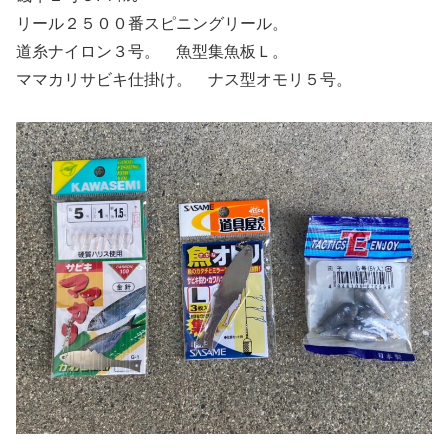
リール２５００番スピニングリール。
道糸ナイロン３号。 魚型集魚板Ｌ。
ママカリサビキ仕掛け。 ナス型オモリ５号。