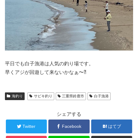
平日でも白子漁港は人気の釣り場です。
早くアジが回遊して来ないかなぁ〜⁈
海釣り
サビキ釣り
三重県鈴鹿市
白子漁港
シェアする
Twitter
Facebook
はてブ