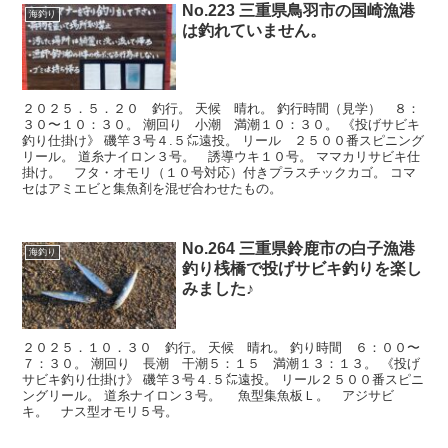
No.223 三重県鳥羽市の国崎漁港
海釣り
は釣れていません。
２０２５．５．２０ 釣行。 天候 晴れ。 釣行時間（見学） ８：
３０〜１０：３０。 潮回り 小潮 満潮１０：３０。 《投げサビキ
釣り仕掛け》 磯竿３号４.５㍍遠投。 リール ２５００番スピニング
リール。 道糸ナイロン３号。 誘導ウキ１０号。 ママカリサビキ仕
掛け。 フタ・オモリ（１０号対応）付きプラスチックカゴ。 コマ
セはアミエビと集魚剤を混ぜ合わせたもの。
No.264 三重県鈴鹿市の白子漁港
海釣り
釣り桟橋で投げサビキ釣りを楽し
みました♪
２０２５．１０．３０ 釣行。 天候 晴れ。 釣り時間 ６：００〜
７：３０。 潮回り 長潮 干潮５：１５ 満潮１３：１３。 《投げ
サビキ釣り仕掛け》 磯竿３号４.５㍍遠投。 リール２５００番スピニ
ングリール。 道糸ナイロン３号。 魚型集魚板Ｌ。 アジサビ
キ。 ナス型オモリ５号。