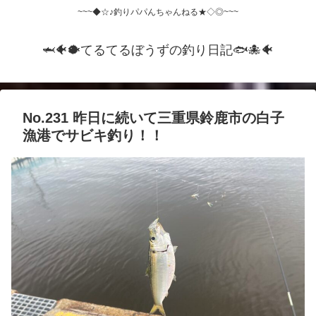
~~~◆☆♪釣りパパんちゃんねる★◇◎~~~
🦈🐠🐡てるてるぼうずの釣り日記🐟️🐙🐠
No.231 昨日に続いて三重県鈴鹿市の白子
漁港でサビキ釣り！！