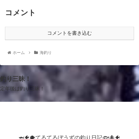
コメント
コメントを書き込む
ホーム
海釣り
釣り三昧！
定年後は釣り三昧！
🦈🐠🐡てるてるぼうずの釣り日記🐟️🐙🐠