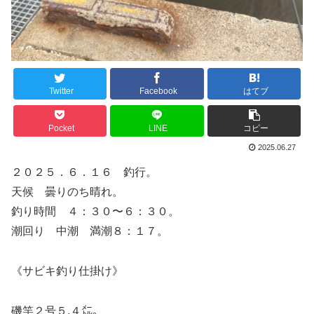
Twitter
Facebook
はてブ
Pocket
LINE
コピー
2025.06.27
２０２５．６．１６ 釣行。
天候 曇りのち晴れ。
釣り時間 ４：３０〜６：３０。
潮回り 中潮 満潮８：１７。
《サビキ釣り仕掛け》
磯竿２号５.４㍍。