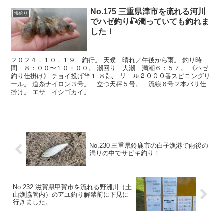
No.175 三重県津市を流れる河川
海釣り
でハゼ釣り🎣濁っていても釣れま
した！
２０２４．１０．１９ 釣行。 天候 晴れ／午後から雨。 釣り時
間 ８：００〜１０：００。 潮回り 大潮 満潮６：５７。 《ハゼ
釣り仕掛け》 チョイ投げ竿１.８㍍。 リール２０００番スピニングリ
ール。 道糸ナイロン３号。 立つ天秤５号。 流線６号２本バリ仕
掛け。 エサ イシゴカイ。
No.230 三重県鈴鹿市の白子漁港で雨後の
濁りの中でサビキ釣り！
No.232 滋賀県甲賀市を流れる野洲川（土
山漁協管内）のアユ釣り解禁前に下見に
行きました。