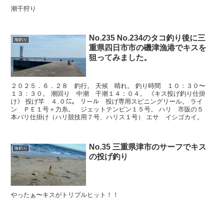
潮干狩り
No.235 No.234のタコ釣り後に三
海釣り
重県四日市市の磯津漁港でキスを
狙ってみました。
２０２５．６．２８ 釣行。 天候 晴れ。 釣り時間 １０：３０〜
１３：３０。 潮回り 中潮 干潮１４：０４。 《キス投げ釣り仕掛
け》 投げ竿 ４.０㍍。 リール 投げ専用スピニングリール。 ライ
ン ＰＥ１号＋力糸。 ジェットテンビン１５号。 ハリ 市販の５
本バリ仕掛け（ハリ競技用７号、ハリス１号） エサ イシゴカイ。
No.35 三重県津市のサーフでキス
海釣り
の投げ釣り
やったぁ〜キスがトリプルヒット！！