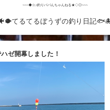
~~~◆☆♪釣りパパんちゃんねる★◇◎~~~
🐠🐡てるてるぼうずの釣り日記🐟️🐙
港でハゼ開幕しました！