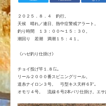
２０２５．８．４ 釣行。
天候 晴れ／連日、熱中症警戒アラート。
釣り時間 １３：００〜１５：３０。
潮回り 若潮 満潮１５：４１。
《ハゼ釣り仕掛け》
チョイ投げ竿１.８㍍。
リール２０００番スピニングリール。
道糸ナイロン３号。 弓型キス天秤６㌢。
オモリ４号。 流線６号2本バリ仕掛け。エサ