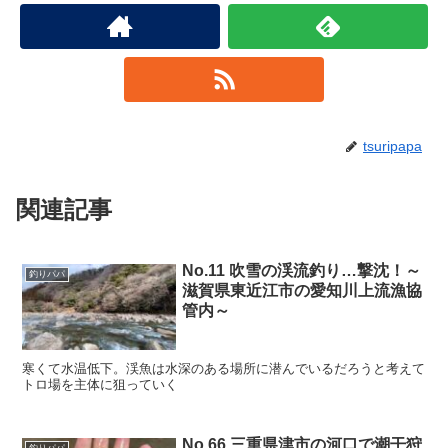
tsuripapa
関連記事
No.11 吹雪の渓流釣り…撃沈！～
釣りパパ
滋賀県東近江市の愛知川上流漁協
管内～
寒くて水温低下。渓魚は水深のある場所に潜んでいるだろうと考えて
トロ場を主体に狙っていく
No.66 三重県津市の河口で潮干狩