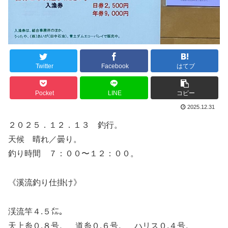
Twitter
Facebook
はてブ
Pocket
LINE
コピー
2025.12.31
２０２５．１２．１３ 釣行。
天候 晴れ／曇り。
釣り時間 ７：００〜１２：００。
《溪流釣り仕掛け》
渓流竿４.５㍍。
天上糸０.８号。 道糸０.６号。 ハリス０.４号。