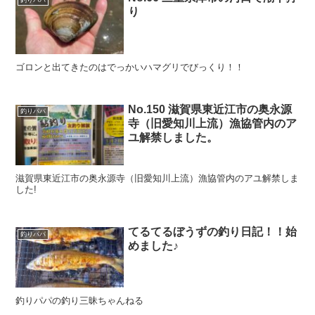
釣りパパ
り
ゴロンと出てきたのはでっかいハマグリでびっくり！！
No.150 滋賀県東近江市の奥永源
釣りパパ
寺（旧愛知川上流）漁協管内のア
ユ解禁しました。
滋賀県東近江市の奥永源寺（旧愛知川上流）漁協管内のアユ解禁しま
した!
てるてるぼうずの釣り日記！！始
釣りパパ
めました♪
釣りパパの釣り三昧ちゃんねる