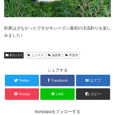
釣果は少なかったですが今シーズン最初の渓流釣りを楽し
みました♪
釣りパパ
ニジマス
滋賀県
甲賀市
シェアする
Twitter
Facebook
はてブ
Pocket
LINE
コピー
tsuripapaをフォローする