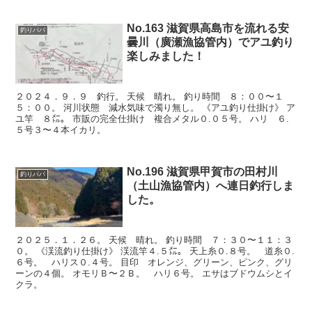
No.163 滋賀県高島市を流れる安
釣りパパ
曇川（廣瀬漁協管内）でアユ釣り
楽しみました！
２０２４．９．９ 釣行。 天候 晴れ。 釣り時間 ８：００〜１
５：００。 河川状態 減水気味で濁り無し。 《アユ釣り仕掛け》 ア
ユ竿 ８㍍。 市販の完全仕掛け 複合メタル０.０５号。 ハリ ６.
５号３〜４本イカリ。
No.196 滋賀県甲賀市の田村川
釣りパパ
（土山漁協管内）へ連日釣行しま
した。
２０２５．１．２６。 天候 晴れ。 釣り時間 ７：３０〜１１：３
０。 《渓流釣り仕掛け》 渓流竿４.５㍍。 天上糸０.８号。 道糸０.
６号。 ハリス０.４号。 目印 オレンジ、グリーン、ピンク、グリ
ーンの４個。 オモリＢ〜２Ｂ。 ハリ６号。 エサはブドウムシとイ
クラ。