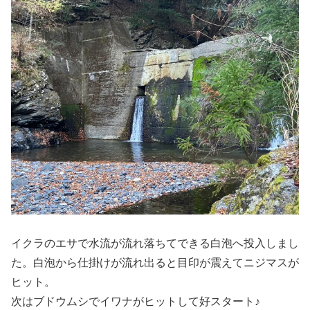
イクラのエサで水流が流れ落ちてできる白泡へ投入しまし
た。白泡から仕掛けが流れ出ると目印が震えてニジマスが
ヒット。
次はブドウムシでイワナがヒットして好スタート♪