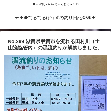
~~~◆☆♪釣りパパんちゃんねる★◇◎~~~
🦈🐠🐡てるてるぼうずの釣り日記🐟️🐙🐠
No.269 滋賀県甲賀市を流れる田村川（土
山漁協管内）の渓流釣りが解禁しました。