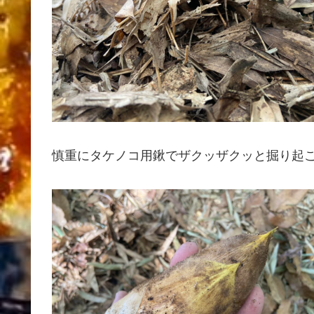
慎重にタケノコ用鍬でザクッザクッと掘り起