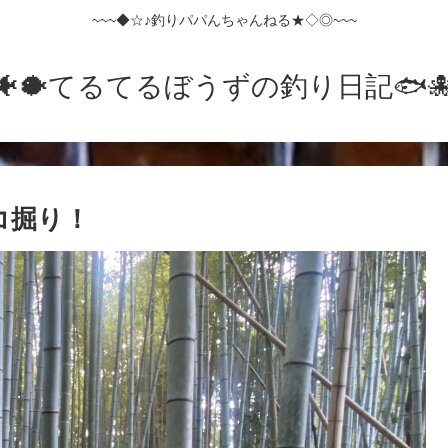
~~~◆☆♪釣りパパんちゃんねる★◇◎~~~
🐠🐡てるてるぼうずの釣り日記🐟️🐙
ノコ掘り！