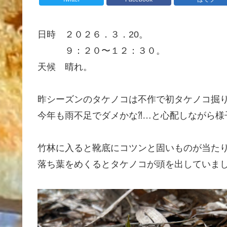
日時 ２０２６．３．20。
９：２０〜１２：３０。
天候 晴れ。
昨シーズンのタケノコは不作で初タケノコ掘
今年も雨不足でダメかな⁈…と心配しながら様
竹林に入ると靴底にコツンと固いものが当た
落ち葉をめくるとタケノコが頭を出していま