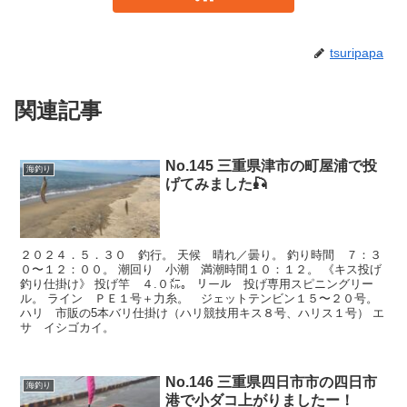
tsuripapa
関連記事
No.145 三重県津市の町屋浦で投
海釣り
げてみました🎣
２０２４．５．３０ 釣行。 天候 晴れ／曇り。 釣り時間 ７：３
０〜１２：００。 潮回り 小潮 満潮時間１０：１２。 《キス投げ
釣り仕掛け》 投げ竿 ４.０㍍。 リール 投げ専用スピニングリー
ル。 ライン ＰＥ１号＋力糸。 ジェットテンビン１５〜２０号。
ハリ 市販の5本バリ仕掛け（ハリ競技用キス８号、ハリス１号） エ
サ イシゴカイ。
No.146 三重県四日市市の四日市
海釣り
港で小ダコ上がりましたー！