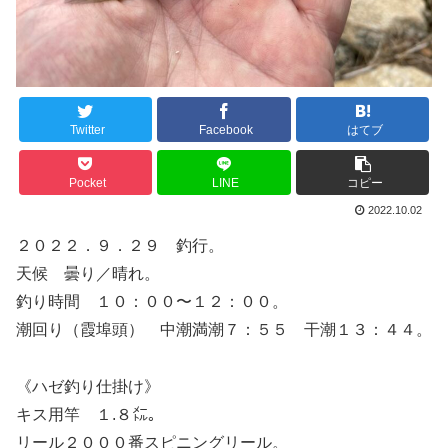
Twitter
Facebook
はてブ
Pocket
LINE
コピー
2022.10.02
２０２２．９．２９ 釣行。
天候 曇り／晴れ。
釣り時間 １０：００〜１２：００。
潮回り（霞埠頭） 中潮満潮７：５５ 干潮１３：４４。
《ハゼ釣り仕掛け》
キス用竿 １.８㍍。
リール２０００番スピニングリール。