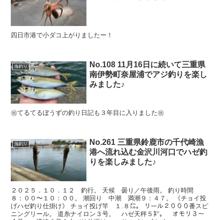
四日市港で小ダコ上がりましたー！
No.108 11月16日に続いて三重県
海釣り
南伊勢町奈屋浦でアジ釣りを楽し
みました♪
㊗️てるてるぼうずの釣り日記も３年目に入りました㊗️
No.261 三重県鈴鹿市の千代崎漁
海釣り
港へ流れ込む金沢川河口でハゼ釣
りを楽しみました♪
２０２５．１０．１２ 釣行。 天候 曇り／午後雨。 釣り時間
８：００〜１０：００。 潮回り 中潮 満潮９：４７。 《チョイ投
げハゼ釣り仕掛け》 チョイ投げ竿 １.８㍍。 リール２０００番スピ
ニングリール。 道糸ナイロン３号。 ハゼ天秤５㌢。 オモリ３〜