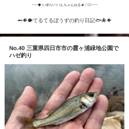
~~~◆☆♪釣りパパんちゃんねる★◇◎~~~
🦈🐠🐡てるてるぼうずの釣り日記🐟️🐙🐠
No.40 三重県四日市市の霞ヶ浦緑地公園で
ハゼ釣り