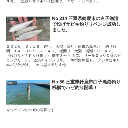
４号。 流線６号２本バリ仕掛け。 エサ イシゴカイ。
No.314 三重県鈴鹿市の白子漁港
海釣り
で投げサビキ釣りリベンジ成功し
ました。
２０２６．６．１６ 釣行。 天候 曇り／南東の風強い、 釣り時
間 １４：３０〜１７：４５。 潮回り 大潮 満潮１９：４２。
《投げサビキ釣り仕掛け》 磯竿３号４.５㍍。 リール２５００番スピ
ニングリール。 道糸ナイロン３号。 魚型集魚板Ｌ。 アジサビキ６
本バリ仕掛け。 ナス型オモリ４号。
No.86 三重県鈴鹿市白子漁港釣り
海釣り
桟橋でハゼ釣り開幕！
今シーズンのハゼの開幕です