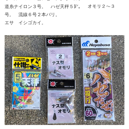
道糸ナイロン３号。 ハゼ天秤５㌢。 オモリ２〜３
号。 流線６号２本バリ。
エサ イシゴカイ。