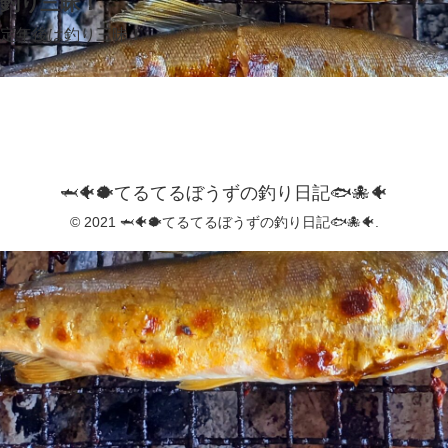
釣り三昧！
定年後は釣り三昧！
🦈🐠🐡てるてるぼうずの釣り日記🐟️🐙🐠
© 2021 🦈🐠🐡てるてるぼうずの釣り日記🐟️🐙🐠.