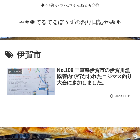
~~~◆☆♪釣りパパんちゃんねる★◇◎~~~
🦈🐠🐡てるてるぼうずの釣り日記🐟️🐙🐠
伊賀市
No.106 三重県伊賀市の伊賀川漁
釣りパパ
協管内で行なわれたニジマス釣り
大会に参加しました。
2023.11.15