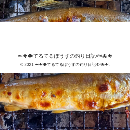
釣り三昧！
定年後は釣り三昧！
🦈🐠🐡てるてるぼうずの釣り日記🐟️🐙🐠
© 2021 🦈🐠🐡てるてるぼうずの釣り日記🐟️🐙🐠.