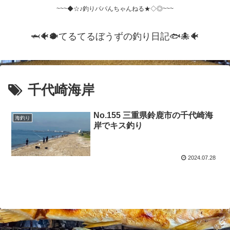
~~~◆☆♪釣りパパんちゃんねる★◇◎~~~
🦈🐠🐡てるてるぼうずの釣り日記🐟️🐙🐠
千代崎海岸
No.155 三重県鈴鹿市の千代崎海
海釣り
岸でキス釣り
2024.07.28