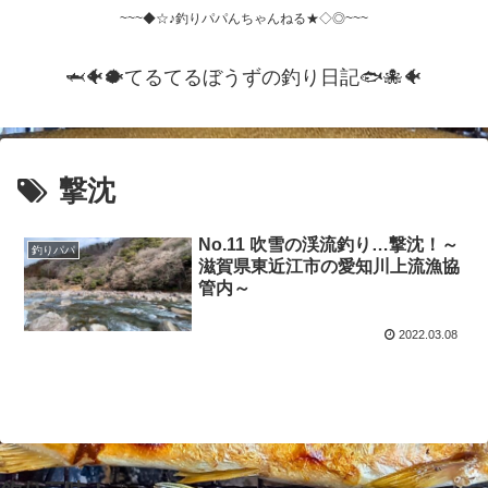
~~~◆☆♪釣りパパんちゃんねる★◇◎~~~
🦈🐠🐡てるてるぼうずの釣り日記🐟️🐙🐠
撃沈
No.11 吹雪の渓流釣り…撃沈！～
釣りパパ
滋賀県東近江市の愛知川上流漁協
管内～
2022.03.08