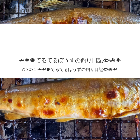
釣り三昧！
定年後は釣り三昧！
🦈🐠🐡てるてるぼうずの釣り日記🐟️🐙🐠
© 2021 🦈🐠🐡てるてるぼうずの釣り日記🐟️🐙🐠.