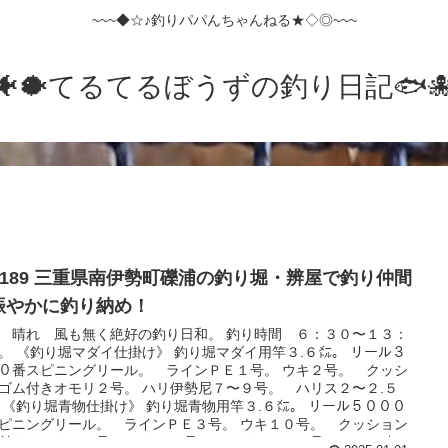
~~~◆☆♪釣りパパんちゃんねる★◇◎~~~
🐠🐡てるてるぼうずの釣り日記🐟️🐙
o.189 三重県南伊勢町礫浦の釣り堀・辨屋で釣り仲間
賑やかに釣り納め！
 晴れ 風も無く絶好の釣り日和。 釣り時間 ６：３０〜１３：
。 《釣り堀マダイ仕掛け》 釣り堀マダイ用竿３.６㍍。 リール３
０番スピニングリール。 ラインＰＥ１号。 ウキ２号。 クッシ
ゴム付きオモリ２号。 ハリ伊勢尼７〜９号。 ハリス２〜２.５
 《釣り堀青物仕掛け》 釣り堀青物用竿３.６㍍。 リール５０００
ピニングリール。 ラインＰＥ３号。 ウキ１０号。 クッション
付きオモリ１０号。 ハリ１２号。 ハリス５〜６号１〜１.５㍍。