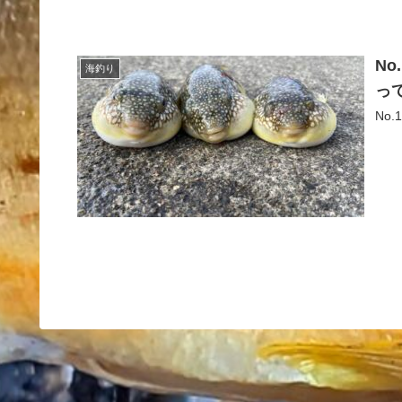
N
海釣り
っ
No