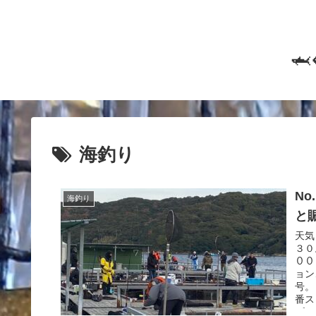

海釣り
N
海釣り
と
天気
３０
００
ョン
号。
番ス
ゴム