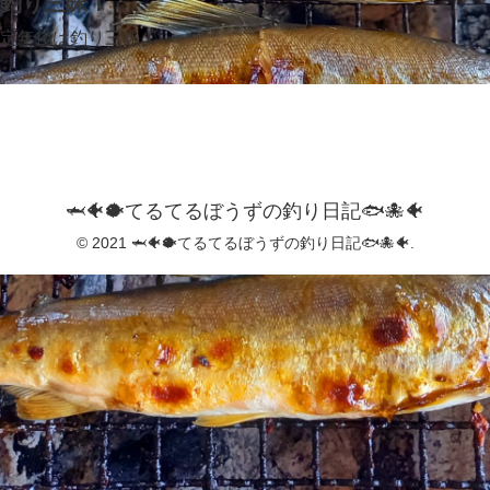
釣り三昧！
定年後は釣り三昧！
🦈🐠🐡てるてるぼうずの釣り日記🐟️🐙🐠
© 2021 🦈🐠🐡てるてるぼうずの釣り日記🐟️🐙🐠.