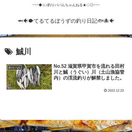
~~~◆☆♪釣りパパんちゃんねる★◇◎~~~
🦈🐠🐡てるてるぼうずの釣り日記🐟️🐙🐠
鯎川
No.52 滋賀県甲賀市を流れる田村
釣りパパ
川と鯎（うぐい）川（土山漁協管
内）の渓流釣りが解禁しました。
2022.12.23