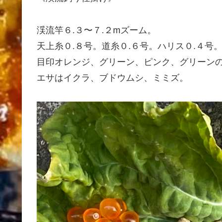
渓流竿６.３〜７.２mズーム。
天上糸０.８号。道糸０.６号。ハリス０.４号
目印オレンジ、グリーン、ピンク、グリーン
エサはイクラ、ブドウムシ、ミミズ。