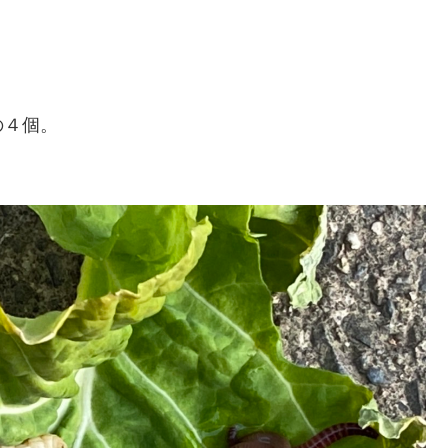
。
の４個。