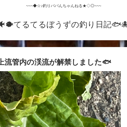
~~~◆☆♪釣りパパんちゃんねる★◇◎~~~
🐠🐡てるてるぼうずの釣り日記🐟️🐙
川上流管内の渓流が解禁しました🐟