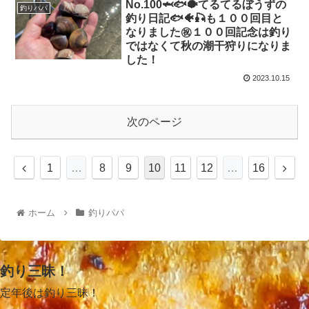
No.100🦈🐟🐡てるてるぼうずの
釣りパパ
釣り日記🐟🐠🎣も１００回目と
なりました㊗️１００回記念は釣り
ではなくて秋の潮干狩りになりま
した！
2023.10.15
次のページ
1
…
8
9
10
11
12
…
16
ホーム
釣りパパ
釣り三昧！
定年後は釣り三昧！