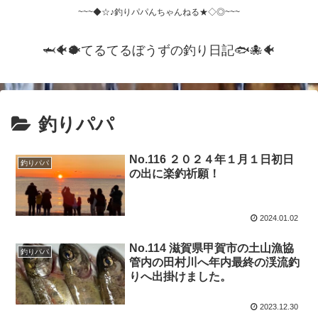
~~~◆☆♪釣りパパんちゃんねる★◇◎~~~
🦈🐠🐡てるてるぼうずの釣り日記🐟️🐙🐠
釣りパパ
No.116 ２０２４年１月１日初日
釣りパパ
の出に楽釣祈願！
2024.01.02
No.114 滋賀県甲賀市の土山漁協
釣りパパ
管内の田村川へ年内最終の渓流釣
りへ出掛けました。
2023.12.30