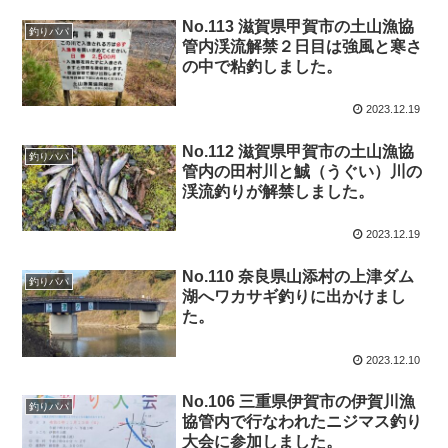
No.113 滋賀県甲賀市の土山漁協
釣りパパ
管内渓流解禁２日目は強風と寒さ
の中で粘釣しました。
2023.12.19
No.112 滋賀県甲賀市の土山漁協
釣りパパ
管内の田村川と鯎（うぐい）川の
渓流釣りが解禁しました。
2023.12.19
No.110 奈良県山添村の上津ダム
釣りパパ
湖へワカサギ釣りに出かけまし
た。
2023.12.10
No.106 三重県伊賀市の伊賀川漁
釣りパパ
協管内で行なわれたニジマス釣り
大会に参加しました。