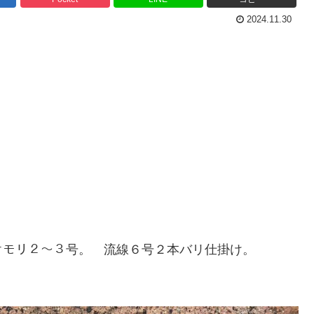
2024.11.30
オモリ２〜３号。 流線６号２本バリ仕掛け。