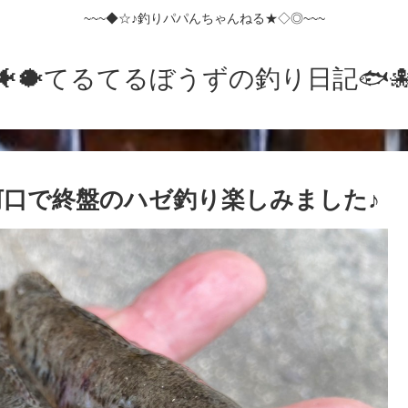
~~~◆☆♪釣りパパんちゃんねる★◇◎~~~
🐠🐡てるてるぼうずの釣り日記🐟️🐙
川河口で終盤のハゼ釣り楽しみました♪