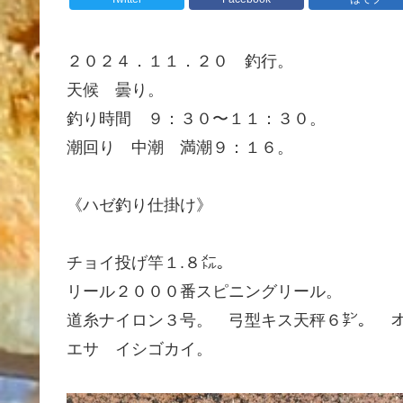
２０２４．１１．２０ 釣行。
天候 曇り。
釣り時間 ９：３０〜１１：３０。
潮回り 中潮 満潮９：１６。
《ハゼ釣り仕掛け》
チョイ投げ竿１.８㍍。
リール２０００番スピニングリール。
道糸ナイロン３号。 弓型キス天秤６㌢。 
エサ イシゴカイ。