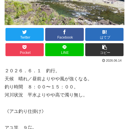
Twitter
Facebook
はてブ
Pocket
LINE
コピー
2026.06.14
２０２６．６．１ 釣行。
天候 晴れ／昼前よりやや風が強くなる。
釣り時間 ８：００〜１５：００。
河川状況 平水よりやや高で濁り無し。
《アユ釣り仕掛け》
アユ竿 ９㍍。