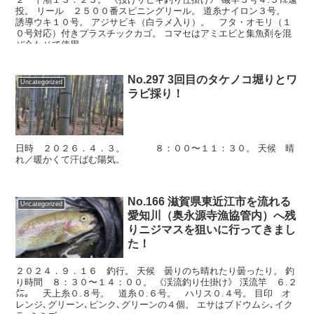
投。 リール ２５００番スピニングリール。 道糸ナイロン３号。
誘導ウキ１０号。 アジサビキ（白ラメ入り）。 フタ・オモリ（１
０号対応）付きプラスチックカゴ。 コマセはアミエビと集魚剤を混
ぜ合わせて使用。
No.297 3回目のタケノコ堀りとワ
Uncategorized
ラビ採り！
日時 ２０２６．４．３。 ８：００〜１１：３０。 天候 晴
れ／暖かくて汗ばむ陽気。
No.166 滋賀県東近江市を流れる
Uncategorized
愛知川（奥永源寺漁協管内）へ残
りニジマスを狙いに行ってきまし
た！
２０２４．９．１６ 釣行。 天候 曇りのち晴れたり曇ったり。 釣
り時間 ８：３０〜１４：００。 《渓流釣り仕掛け》 渓流竿 ６.２
㍍。 天上糸０.８号。 道糸０.６号。 ハリス０.４号。 目印 オ
レンジ､グリーン､ピンク､グリーンの４個。 エサはブドウムシ､イク