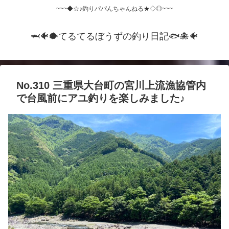
~~~◆☆♪釣りパパんちゃんねる★◇◎~~~
🦈🐠🐡てるてるぼうずの釣り日記🐟️🐙🐠
No.310 三重県大台町の宮川上流漁協管内
で台風前にアユ釣りを楽しみました♪