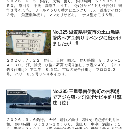
２０２６．６．５ 釣行。 天候 曇り。 釣り時間 ５：５０〜７：
５０。 潮回り 中潮 満潮７：４７。 《投げサビキ釣り仕掛け》 磯
竿３号４.５㍍。 リール２５００番スピニングリール。 道糸ナイロン
３号。 魚型集魚板Ｌ。 ママカリサビキ。 ナス型オモリ５号。
No.325 滋賀県甲賀市の土山漁協
Uncategorized
管内へアユ釣りリベンジに出かけ
ましたが…⁈
２０２６．７．２２ 釣行。 天候 晴れ。 釣り時間 ８：００〜１
４：３０。 河川状況 水位３㌢高で濁り無し。水温２４℃。 《アユ
釣り仕掛け》 アユ竿 ８.５㍍。 市販の完全仕掛け フロロ０.２
号。 ハリ ６.５号３〜４本イカリ。
No.285 三重県南伊勢町の古和浦
Uncategorized
でアジを狙って投げサビキ釣り撃
沈（泣）
２０２６．３．６釣行。 天候 晴れ／曇り 穏やかで絶好の釣り日
和。 釣り時間 ６：３０〜１０：００。 潮回り 中潮 満潮７：１
２ 干潮１３：２３。 《投げサビキ釣り仕掛け》 磯竿３号４.５㍍遠