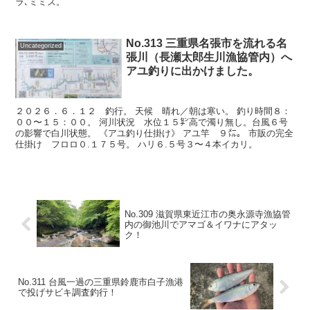
ラ､ミミズ。
No.313 三重県名張市を流れる名
Uncategorized
張川（長瀬太郎生川漁協管内）へ
アユ釣りに出かけました。
２０２６．６．１２ 釣行。 天候 晴れ／朝は寒い。 釣り時間８：
００〜１５：００。 河川状況 水位１５㌢高で濁り無し。台風６号
の影響で白川状態。 《アユ釣り仕掛け》 アユ竿 ９㍍。 市販の完全
仕掛け フロロ０.１７５号。 ハリ６.５号３〜４本イカリ。
No.309 滋賀県東近江市の奥永源寺漁協管
内の御池川でアマゴ＆イワナにアタッ
ク！
No.311 台風一過の三重県鈴鹿市白子漁港
で投げサビキ調査釣行！