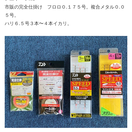
市販の完全仕掛け フロロ０.１７５号。複合メタル０.０
５号。
ハリ６.５号３本〜４本イカリ。