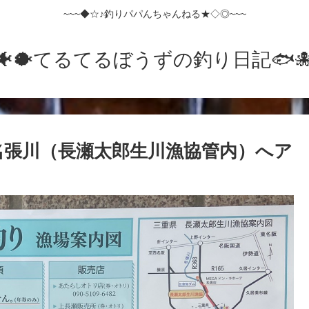
~~~◆☆♪釣りパパんちゃんねる★◇◎~~~
🐠🐡てるてるぼうずの釣り日記🐟️🐙
れる名張川（長瀬太郎生川漁協管内）へア