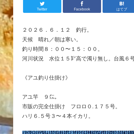
Twitter
Facebook
はてブ
２０２６．６．１２ 釣行。
天候 晴れ／朝は寒い。
釣り時間８：００〜１５：００。
河川状況 水位１５㌢高で濁り無し。台風６
《アユ釣り仕掛け》
アユ竿 ９㍍。
市販の完全仕掛け フロロ０.１７５号。
ハリ６.５号３〜４本イカリ。