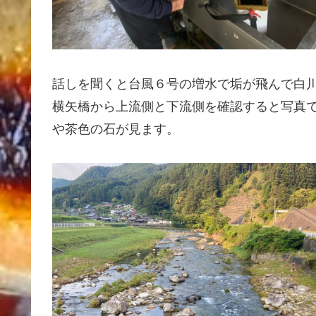
話しを聞くと台風６号の増水で垢が飛んで白
横矢橋から上流側と下流側を確認すると写真
や茶色の石が見ます。